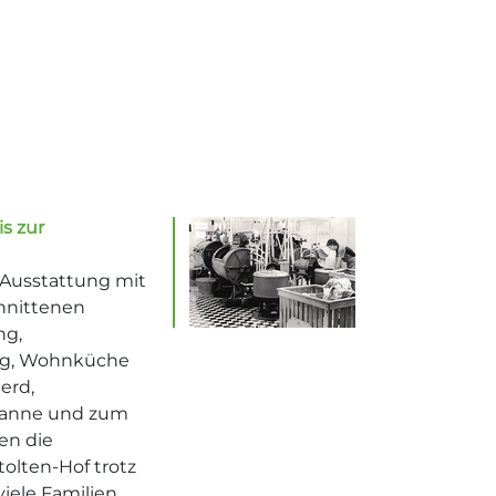
s zur
 Ausstattung mit
chnittenen
ng,
g, Wohnküche
erd,
anne und zum
en die
lten-Hof trotz
iele Familien...