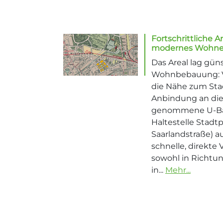
Fortschrittliche
modernes Wohn
Das Areal lag güns
Wohnbebauung: V
die Nähe zum Sta
Anbindung an die 
genommene U-Ba
Haltestelle Stadt
Saarlandstraße) a
schnelle, direkt
sowohl in Richtun
in...
Mehr...