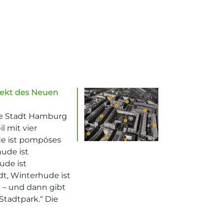
ojekt des Neuen
ie Stadt Hamburg
l mit vier
de ist pompöses
hude ist
ude ist
dt, Winterhude ist
d – und dann gibt
Stadtpark.“ Die