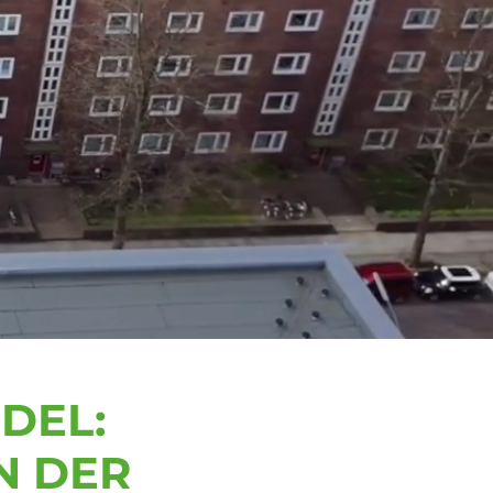
DEL:
N DER