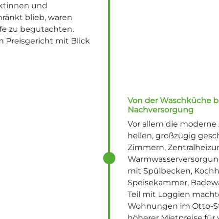
ektinnen und
ränkt blieb, waren
fe zu begutachten.
Preisgericht mit Blick
Von der Waschküche bi
Nachversorgung
Vor allem die moderne
hellen, großzügig ges
Zimmern, Zentralheizu
Warmwasserversorgun
mit Spülbecken, Kochh
Speisekammer, Badew
Teil mit Loggien macht
Wohnungen im Otto-Sto
höherer Mietpreise für v