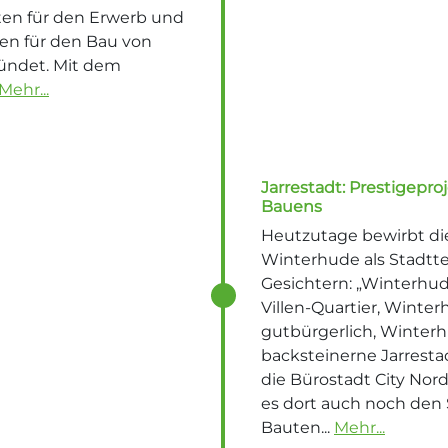
ten für den Erwerb und
en für den Bau von
ründet. Mit dem
Mehr...
Jarrestadt: Prestigepr
Bauens
Heutzutage bewirbt d
Winterhude als Stadttei
Gesichtern: „Winterhu
Villen-Quartier, Winter
gutbürgerlich, Winterh
backsteinerne Jarresta
die Bürostadt City Nor
es dort auch noch den 
Bauten...
Mehr...