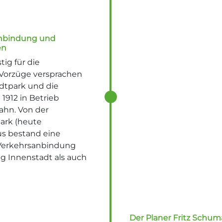
 Anbindung und
en
tig für die
orzüge versprachen
dtpark und die
1912 in Betrieb
hn. Von der
park (heute
us bestand eine
e Verkehrsanbindung
g Innenstadt als auch
Der Planer Fritz Schu