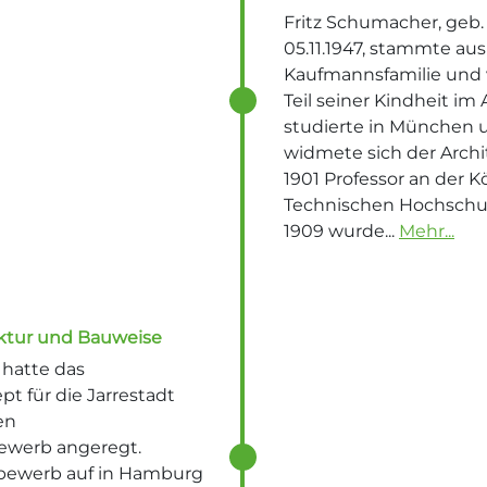
Fritz Schumacher, geb. 0
05.11.1947, stammte aus
Kaufmannsfamilie und 
Teil seiner Kindheit im 
studierte in München u
widmete sich der Arch
1901 Professor an der K
Technischen Hochschul
1909 wurde...
Mehr...
ektur und Bauweise
 hatte das
t für die Jarrestadt
en
ewerb angeregt.
bewerb auf in Hamburg