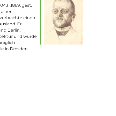
4.11.1869, gest.
 einer
verbrachte einen
Ausland. Er
nd Berlin,
itektur und wurde
öniglich
e in Dresden.