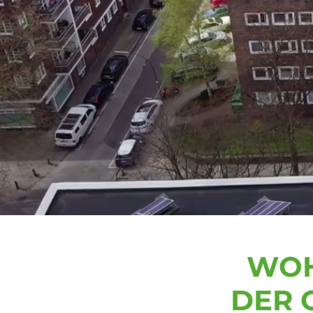
WOH
DER 